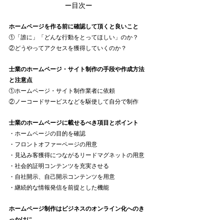
ー目次ー
ホームページを作る前に確認して頂くと良いこと
①「誰に」「どんな行動をとってほしい」のか？
②どうやってアクセスを獲得していくのか？
士業のホームページ・サイト制作の手段や作成方法
と注意点
①ホームページ・サイト制作業者に依頼
②ノーコードサービスなどを駆使して自分で制作
士業のホームページに載せるべき項目とポイント
・ホームページの目的を確認
・フロントオファーページの用意
・見込み客獲得につながるリードマグネットの用意
・社会的証明コンテンツを充実させる
・自社開示、自己開示コンテンツを用意
・継続的な情報発信を前提とした機能
ホームページ制作はビジネスのオンライン化へのき
っかけに