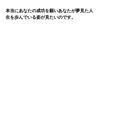
本当にあなたの成功を願いあなたが夢見た人
生を歩んでいる姿が見たいのです。
だからこそ、私達がここにいます。
あなたには、
自分の得意な分野を活かしやり
がいのある仕事に集中して目の前のお客さん
をもっと幸せにしたい
という夢があるのを知
っています。
私たちはそれを応援するためにその夢を実現
させる方法をこのメディアでお伝えしていき
ます。
タグ：
新規集客
単価アップ
解約率改善
すべて表示
最新記事