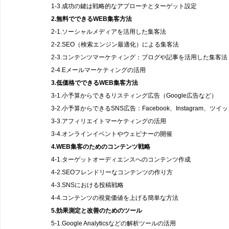
1-3.成功の鍵は戦略的なアプローチとターゲット設定
2.無料でできるWEB集客方法
2-1.ソーシャルメディアを活用した集客法
2-2.SEO（検索エンジン最適化）による集客法
2-3.コンテンツマーケティング：ブログや記事を活用した集客法
2-4.Eメールマーケティングの活用
3.低価格でできるWEB集客方法
3-1.小予算からできるリスティング広告（Google広告など）
3-2.小予算からできるSNS広告：Facebook、Instagram、ツイッ
3-3.アフィリエイトマーケティングの活用
3-4.オンラインイベントやウェビナーの開催
4.WEB集客のためのコンテンツ戦略
4-1.ターゲットオーディエンスへのコンテンツ作成
4-2.SEOフレンドリーなコンテンツの作り方
4-3.SNSにおける投稿戦略
4-4.コンテンツの視覚価値を上げる簡単な方法
5.効果測定と改善のためのツール
5-1.Google Analyticsなどの解析ツールの活用