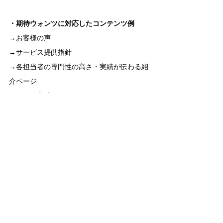
・期待ウォンツに対応したコンテンツ例
→お客様の声
→サービス提供指針
→各担当者の専門性の高さ・実績が伝わる紹
介ページ
→強み・実績をまとめた紹介ページ
→社内の雰囲気・担当者の様子を伝えるSNS
との連携
→常に更新日が最新で鮮度の高いHP運営
などなど。
いずれも少し手間をかけて頂くと