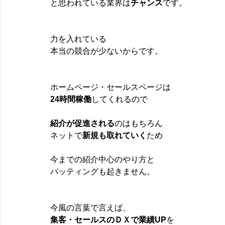
と思われている業界は
チャンス
です。
力を入れている
本当の競合が少ないからです。
ホームページ・セールスページは
24時間稼働
してくれるので
紹介が促進される
のはもちろん
ネットで
新規も取れていく
ため
今までの紹介中心のやり方と
バッティングも起きません。
今風の言葉で言えば、
集客・セールスのＤＸで業績UP
を