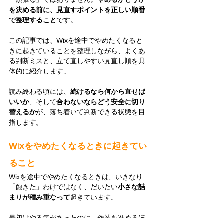
を決める前に、見直すポイントを正しい順番
で整理すること
です。
この記事では、Wixを途中でやめたくなると
きに起きていることを整理しながら、よくあ
る判断ミスと、立て直しやすい見直し順を具
体的に紹介します。
読み終わる頃には、
続けるなら何から直せば
いいか
、そして
合わないならどう安全に切り
替えるか
が、落ち着いて判断できる状態を目
指します。
Wixをやめたくなるときに起きてい
ること
Wixを途中でやめたくなるときは、いきなり
「飽きた」わけではなく、だいたい
小さな詰
まりが積み重なって
起きています。
最初はやる気があったのに、作業を進めるほ