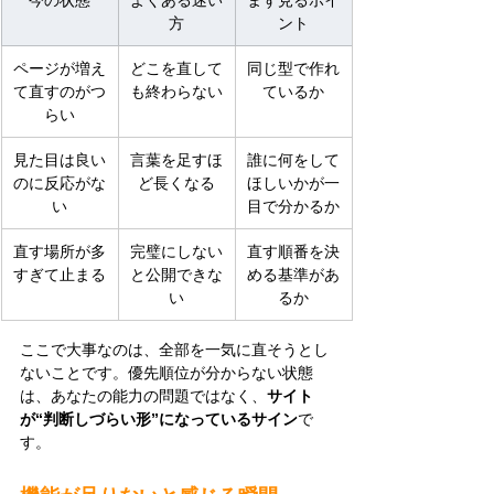
方
ント
ページが増え
どこを直して
同じ型で作れ
て直すのがつ
も終わらない
ているか
らい
見た目は良い
言葉を足すほ
誰に何をして
のに反応がな
ど長くなる
ほしいかが一
い
目で分かるか
直す場所が多
完璧にしない
直す順番を決
すぎて止まる
と公開できな
める基準があ
い
るか
ここで大事なのは、全部を一気に直そうとし
ないことです。優先順位が分からない状態
は、あなたの能力の問題ではなく、
サイト
が“判断しづらい形”になっているサイン
で
す。