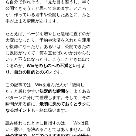
ら自分で作れそう」「見た目も整うし、早く
公開できそう」と思って進めます。ところ
が、作っている途中や公開したあとに、ふと
手が止まる瞬間があります。
たとえば、ページを増やした途端に直すのが
大変になったり、予約や決済を入れたら運用
が複雑になったり。あるいは、公開できたの
に反応がなくて「何を直せばいいか分からな
い」と不安になったり。こうしたときに出て
くるのが、
Wixそのものへの不満というよ
り、自分の目的とのズレ
です。
この記事では、Wixを選んだ人が「後悔し
た」と感じやすい
決定的な瞬間
を、よくある
パターンに分けて整理します。そして、その
瞬間が来る前に、
最初に決めておくとラクに
なるポイント
も一緒に扱います。
読み終わったときに目指すのは、「Wixは良
い・悪い」を決めることではありません。
自
分の状況で、どこでつまずきやすいかが分か