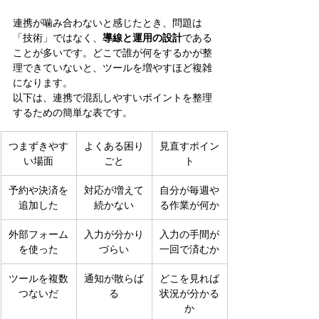
連携が噛み合わないと感じたとき、問題は
「技術」ではなく、
導線と運用の設計
である
ことが多いです。どこで誰が何をするかが整
理できていないと、ツールを増やすほど複雑
になります。
以下は、連携で混乱しやすいポイントを整理
するための簡単な表です。
つまずきやす
よくある困り
見直すポイン
い場面
ごと
ト
予約や決済を
対応が増えて
自分が毎週や
追加した
続かない
る作業が何か
外部フォーム
入力が分かり
入力の手間が
を使った
づらい
一回で済むか
ツールを複数
通知が散らば
どこを見れば
つないだ
る
状況が分かる
か