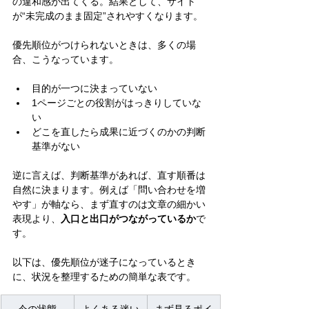
の違和感が出てくる。結果として、サイト
が“未完成のまま固定”されやすくなります。
優先順位がつけられないときは、多くの場
合、こうなっています。
目的が一つに決まっていない
1ページごとの役割がはっきりしていな
い
どこを直したら成果に近づくのかの判断
基準がない
逆に言えば、判断基準があれば、直す順番は
自然に決まります。例えば「問い合わせを増
やす」が軸なら、まず直すのは文章の細かい
表現より、
入口と出口がつながっているか
で
す。
以下は、優先順位が迷子になっているとき
に、状況を整理するための簡単な表です。
今の状態
よくある迷い
まず見るポイ